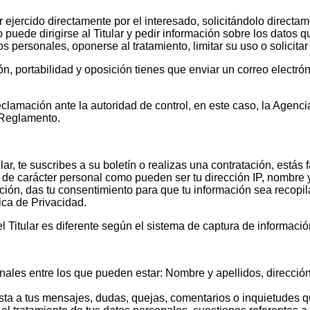
ejercido directamente por el interesado, solicitándolo directamen
uede dirigirse al Titular y pedir información sobre los datos q
os personales, oponerse al tratamiento, limitar su uso o solicitar
ación, portabilidad y oposición tienes que enviar un correo e
 reclamación ante la autoridad de control, en este caso, la Agen
l Reglamento.
r, te suscribes a su boletín o realizas una contratación, estás 
 de carácter personal como pueden ser tu dirección IP, nombre y 
rmación, das tu consentimiento para que tu información sea recop
ica de Privacidad.
el Titular es diferente según el sistema de captura de informació
sonales entre los que pueden estar: Nombre y apellidos, direcció
esta a tus mensajes, dudas, quejas, comentarios o inquietudes qu