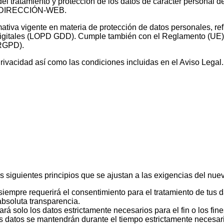
el tratamiento y protección de los datos de carácter personal d
Web DIRECCIÓN-WEB.
rmativa vigente en materia de protección de datos personales, r
Digitales (LOPD GDD). Cumple también con el Reglamento (UE)
(RGPD).
Privacidad así como las condiciones incluidas en el Aviso Legal.
 los siguientes principios que se ajustan a las exigencias del n
 siempre requerirá el consentimiento para el tratamiento de tus
absoluta transparencia.
itará solo los datos estrictamente necesarios para el fin o los fine
 datos se mantendrán durante el tiempo estrictamente necesario p