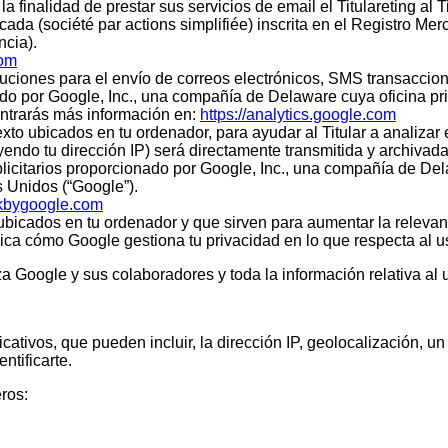
finalidad de prestar sus servicios de email el Titulareting al Ti
ada (société par actions simplifiée) inscrita en el Registro Mer
ncia).
com
uciones para el envío de correos electrónicos, SMS transaccionale
ado por Google, Inc., una compañía de Delaware cuya oficina p
ontrarás más información en:
https://analytics.google.com
exto ubicados en tu ordenador, para ayudar al Titular a analizar
yendo tu dirección IP) será directamente transmitida y archiva
licitarios proporcionado por Google, Inc., una compañía de Del
 Unidos (“Google”).
ckbygoogle.com
o ubicados en tu ordenador y que sirven para aumentar la relev
lica cómo Google gestiona tu privacidad en lo que respecta al us
za Google y sus colaboradores y toda la información relativa al 
ivos, que pueden incluir, la dirección IP, geolocalización, un re
ntificarte.
eros: