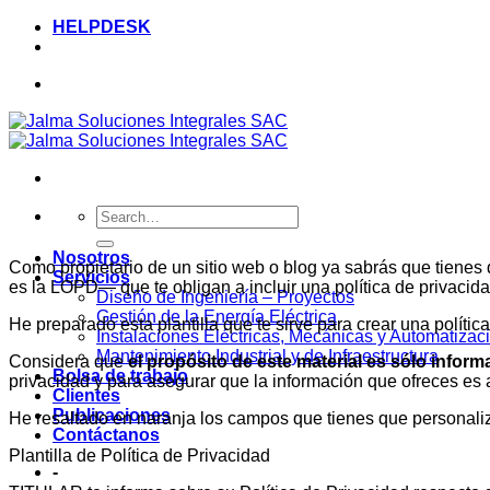
Saltar
HELPDESK
al
contenido
Nosotros
Como propietario de un sitio web o blog ya sabrás que tiene
Servicios
es la LOPD— que te obligan a incluir una política de privacid
Diseño de Ingeniería – Proyectos
Gestión de la Energía Eléctrica
He preparado esta plantilla que te sirve para crear una polít
Instalaciones Eléctricas, Mecánicas y Automatizac
Mantenimiento Industrial y de Infraestructura
Considera que
el propósito de este material es sólo infor
Bolsa de trabajo
privacidad y para asegurar que la información que ofreces es a
Clientes
Publicaciones
He resaltado en naranja los campos que tienes que personaliz
Contáctanos
Plantilla de Política de Privacidad
-