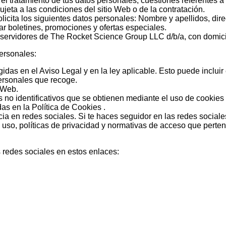
 el tratamiento de tus datos personales, cuestiones referentes a 
jeta a las condiciones del sitio Web o de la contratación.
solicita los siguientes datos personales: Nombre y apellidos, dir
iar boletines, promociones y ofertas especiales.
los servidores de The Rocket Science Group LLC d/b/a, con domic
personales:
idas en el Aviso Legal y en la ley aplicable. Esto puede incluir
personales que recoge.
o Web.
tos no identificativos que se obtienen mediante el uso de cooki
das en la Política de Cookies .
cia en redes sociales. Si te haces seguidor en las redes sociales
 uso, políticas de privacidad y normativas de acceso que perte
s redes sociales en estos enlaces: