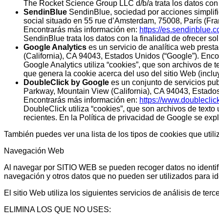
The Rocket Science Group LLC d/b/a trata los datos con la 
SendinBlue
SendinBlue, sociedad por acciones simplific
social situado en 55 rue d’Amsterdam, 75008, París (Fra
Encontrarás más información en:
https://es.sendinblue.
SendinBlue trata los datos con la finalidad de ofrecer sol
Google Analytics
es un servicio de analítica web prest
(California), CA 94043, Estados Unidos (“Google”). Enc
Google Analytics utiliza “cookies”, que son archivos de t
que genera la cookie acerca del uso del sitio Web (inclu
DoubleClick by Google
es un conjunto de servicios pub
Parkway, Mountain View (California), CA 94043, Estados
Encontrarás más información en:
https://www.doublecli
DoubleClick utiliza “cookies”, que son archivos de text
recientes. En la Política de privacidad de Google se exp
También puedes ver una lista de los tipos de cookies que utili
Navegación Web
Al navegar por SITIO WEB se pueden recoger datos no identificat
navegación y otros datos que no pueden ser utilizados para ide
El sitio Web utiliza los siguientes servicios de análisis de terc
ELIMINA LOS QUE NO USES: